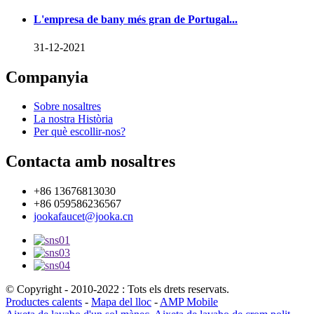
L'empresa de bany més gran de Portugal...
31-12-2021
Companyia
Sobre nosaltres
La nostra Història
Per què escollir-nos?
Contacta amb nosaltres
+86 13676813030
+86 059586236567
jookafaucet@jooka.cn
© Copyright - 2010-2022 : Tots els drets reservats.
Productes calents
-
Mapa del lloc
-
AMP Mobile