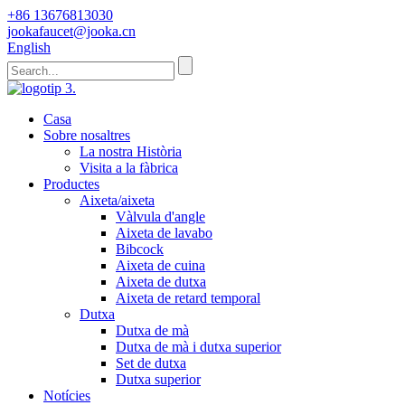
+86 13676813030
jookafaucet@jooka.cn
English
Casa
Sobre nosaltres
La nostra Història
Visita a la fàbrica
Productes
Aixeta/aixeta
Vàlvula d'angle
Aixeta de lavabo
Bibcock
Aixeta de cuina
Aixeta de dutxa
Aixeta de retard temporal
Dutxa
Dutxa de mà
Dutxa de mà i dutxa superior
Set de dutxa
Dutxa superior
Notícies