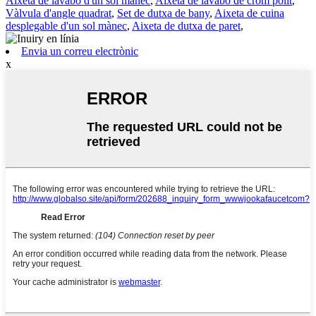
Aixeta de lavabo d'un sol mànec
,
Aixeta de lavabo de crom polit
,
Vàlvula d'angle quadrat
,
Set de dutxa de bany
,
Aixeta de cuina
desplegable d'un sol mànec
,
Aixeta de dutxa de paret
,
Envia un correu electrònic
x