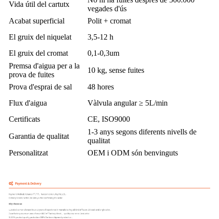
Vida útil del cartutx
vegades d'ús
Acabat superficial
Polit + cromat
El gruix del niquelat
3,5-12 h
El gruix del cromat
0,1-0,3um
Premsa d'aigua per a la
10 kg, sense fuites
prova de fuites
Prova d'esprai de sal
48 hores
Flux d'aigua
Vàlvula angular ≥ 5L/min
Certificats
CE, ISO9000
1-3 anys segons diferents nivells de
Garantia de qualitat
qualitat
Personalitzat
OEM i ODM són benvinguts