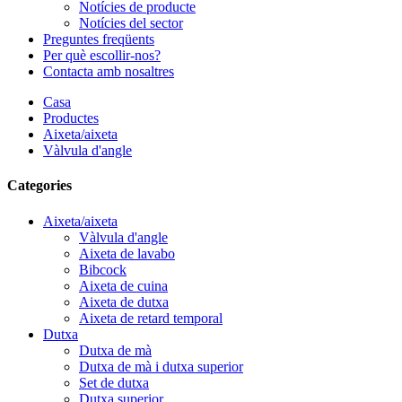
Notícies de producte
Notícies del sector
Preguntes freqüents
Per què escollir-nos?
Contacta amb nosaltres
Casa
Productes
Aixeta/aixeta
Vàlvula d'angle
Categories
Aixeta/aixeta
Vàlvula d'angle
Aixeta de lavabo
Bibcock
Aixeta de cuina
Aixeta de dutxa
Aixeta de retard temporal
Dutxa
Dutxa de mà
Dutxa de mà i dutxa superior
Set de dutxa
Dutxa superior