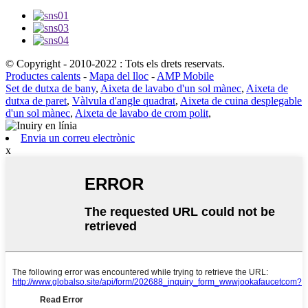
© Copyright - 2010-2022 : Tots els drets reservats.
Productes calents
-
Mapa del lloc
-
AMP Mobile
Set de dutxa de bany
,
Aixeta de lavabo d'un sol mànec
,
Aixeta de
dutxa de paret
,
Vàlvula d'angle quadrat
,
Aixeta de cuina desplegable
d'un sol mànec
,
Aixeta de lavabo de crom polit
,
Envia un correu electrònic
x