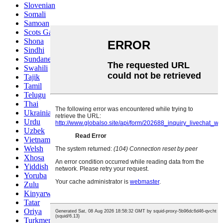
Slovenian
Somali
Samoan
Scots Gaelic
Shona
Sindhi
Sundanese
Swahili
Tajik
Tamil
Telugu
Thai
Ukrainian
Urdu
Uzbek
Vietnamese
Welsh
Xhosa
Yiddish
Yoruba
Zulu
Kinyarwanda
Tatar
Oriya
Turkmen