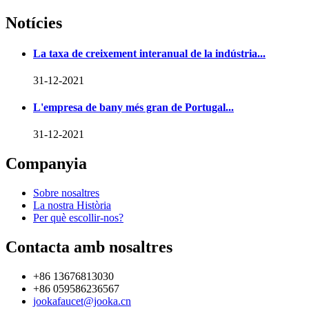
Notícies
La taxa de creixement interanual de la indústria...
31-12-2021
L'empresa de bany més gran de Portugal...
31-12-2021
Companyia
Sobre nosaltres
La nostra Història
Per què escollir-nos?
Contacta amb nosaltres
+86 13676813030
+86 059586236567
jookafaucet@jooka.cn