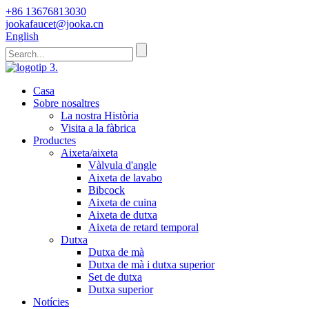
+86 13676813030
jookafaucet@jooka.cn
English
Casa
Sobre nosaltres
La nostra Història
Visita a la fàbrica
Productes
Aixeta/aixeta
Vàlvula d'angle
Aixeta de lavabo
Bibcock
Aixeta de cuina
Aixeta de dutxa
Aixeta de retard temporal
Dutxa
Dutxa de mà
Dutxa de mà i dutxa superior
Set de dutxa
Dutxa superior
Notícies