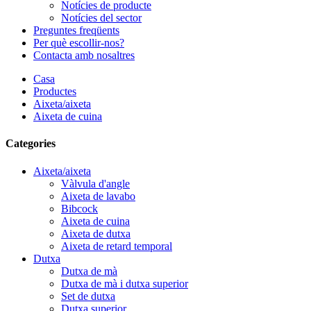
Notícies de producte
Notícies del sector
Preguntes freqüents
Per què escollir-nos?
Contacta amb nosaltres
Casa
Productes
Aixeta/aixeta
Aixeta de cuina
Categories
Aixeta/aixeta
Vàlvula d'angle
Aixeta de lavabo
Bibcock
Aixeta de cuina
Aixeta de dutxa
Aixeta de retard temporal
Dutxa
Dutxa de mà
Dutxa de mà i dutxa superior
Set de dutxa
Dutxa superior