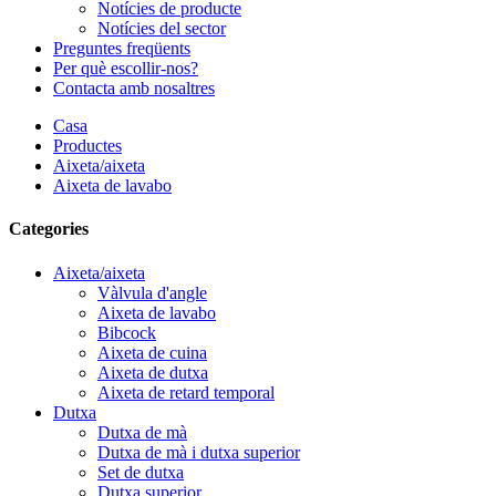
Notícies de producte
Notícies del sector
Preguntes freqüents
Per què escollir-nos?
Contacta amb nosaltres
Casa
Productes
Aixeta/aixeta
Aixeta de lavabo
Categories
Aixeta/aixeta
Vàlvula d'angle
Aixeta de lavabo
Bibcock
Aixeta de cuina
Aixeta de dutxa
Aixeta de retard temporal
Dutxa
Dutxa de mà
Dutxa de mà i dutxa superior
Set de dutxa
Dutxa superior