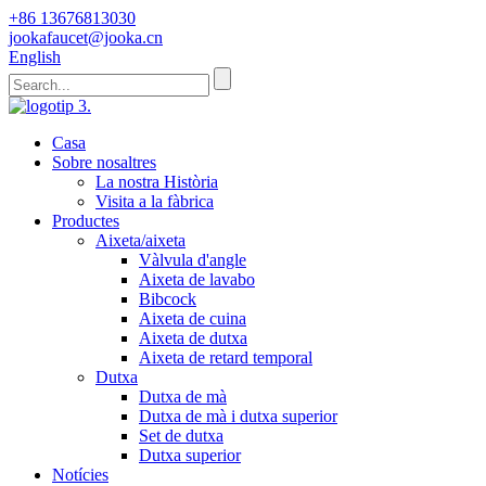
+86 13676813030
jookafaucet@jooka.cn
English
Casa
Sobre nosaltres
La nostra Història
Visita a la fàbrica
Productes
Aixeta/aixeta
Vàlvula d'angle
Aixeta de lavabo
Bibcock
Aixeta de cuina
Aixeta de dutxa
Aixeta de retard temporal
Dutxa
Dutxa de mà
Dutxa de mà i dutxa superior
Set de dutxa
Dutxa superior
Notícies