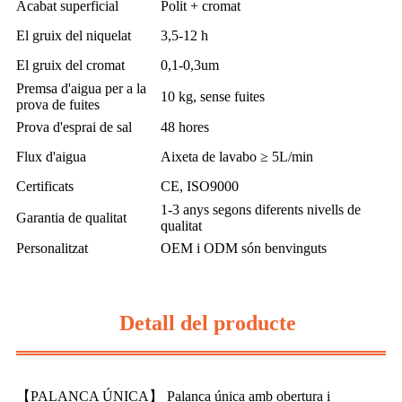
Acabat superficial
Polit + cromat
El gruix del niquelat
3,5-12 h
El gruix del cromat
0,1-0,3um
Premsa d'aigua per a la
10 kg, sense fuites
prova de fuites
Prova d'esprai de sal
48 hores
Flux d'aigua
Aixeta de lavabo ≥ 5L/min
Certificats
CE, ISO9000
1-3 anys segons diferents nivells de
Garantia de qualitat
qualitat
Personalitzat
OEM i ODM són benvinguts
Detall del producte
【PALANCA ÚNICA】 Palanca única amb obertura i