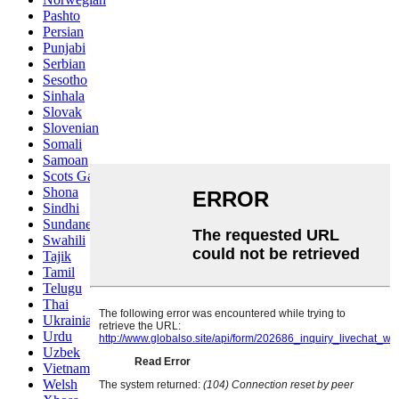
Pashto
Persian
Punjabi
Serbian
Sesotho
Sinhala
Slovak
Slovenian
Somali
Samoan
Scots Gaelic
Shona
Sindhi
Sundanese
Swahili
Tajik
Tamil
Telugu
Thai
Ukrainian
Urdu
Uzbek
Vietnamese
Welsh