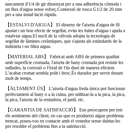
tancament d'1/4 de gir dissenyat per a una adherència còmoda i
un flux d'aigua sense esforç.Connexió de rosca G1/2 de 20 mm
per a una instal·lació ràpida.
【ESTALVI D'AIGUA】 El disseny de l'aixeta d'aigua de fil
ajustat i un bon efecte de segellat, evita les fuites d'aigua i ajuda a
estalviar aigua.El nucli de la vàlvula adopta la tecnologia de
segellat de làmines ceràmiques, que s'ajusta als estàndards de la
indústria i no filtra aigua.
【MATERIAL ABS】 Fabricat amb ABS de primera qualitat
amb superfície cromada, l'aixeta de bany cromada pot resistir les
ratllades, la corrosió o l'òxid de l'ús diari de manera eficient.
L'acabat cromat sembla polit i fresc.És durador per servir durant
molt de temps.
【ÀLTAMENT ÚS】 L'aixeta d'aigua freda única pot funcionar
perfectament al bany o a la cuina, per utilitzar-la a la pica, la pica,
la pica, l'aixeta de la rentadora, el jardí, etc.
【GARANTIA DE SATISFACCIÓ】 Ens preocupem per tots
els sentiments del client, en cas que es produeixi algun problema
trencat, poseu-vos en contacte amb el venedor sense dubtar-ho
per resoldre el problema fins a la satisfacció.