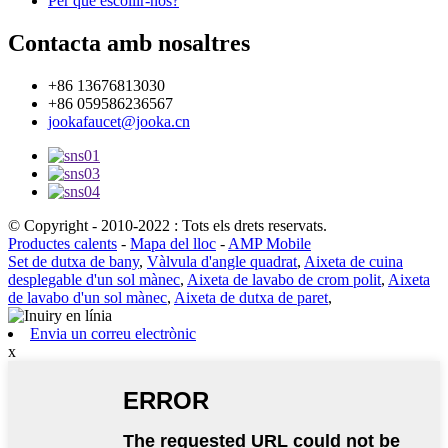
Per què escollir-nos?
Contacta amb nosaltres
+86 13676813030
+86 059586236567
jookafaucet@jooka.cn
© Copyright - 2010-2022 : Tots els drets reservats.
Productes calents
-
Mapa del lloc
-
AMP Mobile
Set de dutxa de bany
,
Vàlvula d'angle quadrat
,
Aixeta de cuina
desplegable d'un sol mànec
,
Aixeta de lavabo de crom polit
,
Aixeta
de lavabo d'un sol mànec
,
Aixeta de dutxa de paret
,
Envia un correu electrònic
x