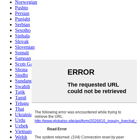
Norwegian
Pashto
Persian
Punjabi
Serbian
Sesotho
Sinhala
Slovak
Slovenian
Somali
Samoan
Scots Gaelic
Shona
Sindhi
Sundanese
Swahili
Tajik
Tamil
Telugu
Thai
Ukrainian
Urdu
Uzbek
Vietnamese
Welsh