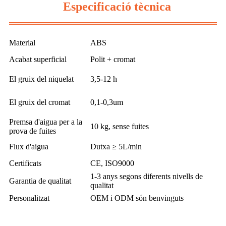
Especificació tècnica
Material
ABS
Acabat superficial
Polit + cromat
El gruix del niquelat
3,5-12 h
El gruix del cromat
0,1-0,3um
Premsa d'aigua per a la
10 kg, sense fuites
prova de fuites
Flux d'aigua
Dutxa ≥ 5L/min
Certificats
CE, ISO9000
1-3 anys segons diferents nivells de
Garantia de qualitat
qualitat
Personalitzat
OEM i ODM són benvinguts