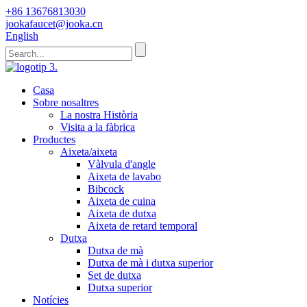
+86 13676813030
jookafaucet@jooka.cn
English
Casa
Sobre nosaltres
La nostra Història
Visita a la fàbrica
Productes
Aixeta/aixeta
Vàlvula d'angle
Aixeta de lavabo
Bibcock
Aixeta de cuina
Aixeta de dutxa
Aixeta de retard temporal
Dutxa
Dutxa de mà
Dutxa de mà i dutxa superior
Set de dutxa
Dutxa superior
Notícies