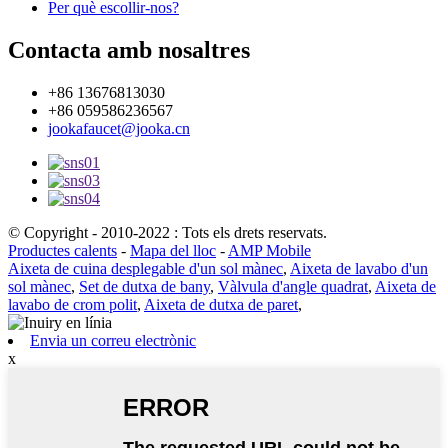
Per què escollir-nos?
Contacta amb nosaltres
+86 13676813030
+86 059586236567
jookafaucet@jooka.cn
© Copyright - 2010-2022 : Tots els drets reservats.
Productes calents
-
Mapa del lloc
-
AMP Mobile
Aixeta de cuina desplegable d'un sol mànec
,
Aixeta de lavabo d'un
sol mànec
,
Set de dutxa de bany
,
Vàlvula d'angle quadrat
,
Aixeta de
lavabo de crom polit
,
Aixeta de dutxa de paret
,
Envia un correu electrònic
x