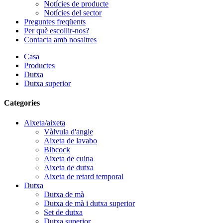
Notícies de producte
Notícies del sector
Preguntes freqüents
Per què escollir-nos?
Contacta amb nosaltres
Casa
Productes
Dutxa
Dutxa superior
Categories
Aixeta/aixeta
Vàlvula d'angle
Aixeta de lavabo
Bibcock
Aixeta de cuina
Aixeta de dutxa
Aixeta de retard temporal
Dutxa
Dutxa de mà
Dutxa de mà i dutxa superior
Set de dutxa
Dutxa superior