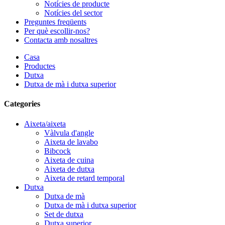
Notícies de producte
Notícies del sector
Preguntes freqüents
Per què escollir-nos?
Contacta amb nosaltres
Casa
Productes
Dutxa
Dutxa de mà i dutxa superior
Categories
Aixeta/aixeta
Vàlvula d'angle
Aixeta de lavabo
Bibcock
Aixeta de cuina
Aixeta de dutxa
Aixeta de retard temporal
Dutxa
Dutxa de mà
Dutxa de mà i dutxa superior
Set de dutxa
Dutxa superior