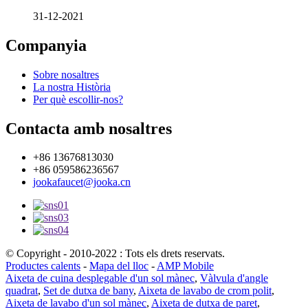
31-12-2021
Companyia
Sobre nosaltres
La nostra Història
Per què escollir-nos?
Contacta amb nosaltres
+86 13676813030
+86 059586236567
jookafaucet@jooka.cn
© Copyright - 2010-2022 : Tots els drets reservats.
Productes calents
-
Mapa del lloc
-
AMP Mobile
Aixeta de cuina desplegable d'un sol mànec
,
Vàlvula d'angle
quadrat
,
Set de dutxa de bany
,
Aixeta de lavabo de crom polit
,
Aixeta de lavabo d'un sol mànec
,
Aixeta de dutxa de paret
,