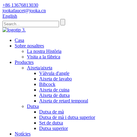
+86 13676813030
jookafaucet@jooka.cn
English
Casa
Sobre nosaltres
La nostra Història
Visita a la fàbrica
Productes
Aixeta/aixeta
Vàlvula d'angle
Aixeta de lavabo
Bibcock
Aixeta de cuina
Aixeta de dutxa
Aixeta de retard temporal
Dutxa
Dutxa de mà
Dutxa de mà i dutxa superior
Set de dutxa
Dutxa superior
Notícies