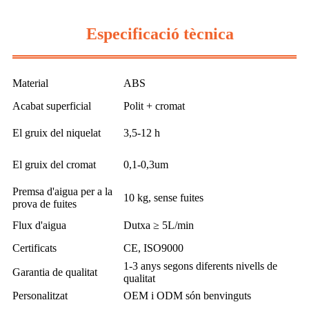
Especificació tècnica
Material
ABS
Acabat superficial
Polit + cromat
El gruix del niquelat
3,5-12 h
El gruix del cromat
0,1-0,3um
Premsa d'aigua per a la
10 kg, sense fuites
prova de fuites
Flux d'aigua
Dutxa ≥ 5L/min
Certificats
CE, ISO9000
1-3 anys segons diferents nivells de
Garantia de qualitat
qualitat
Personalitzat
OEM i ODM són benvinguts