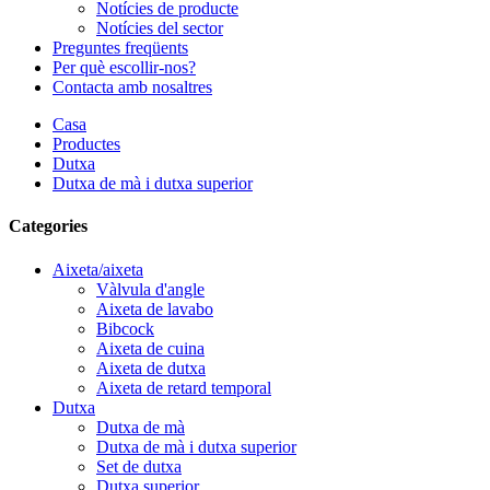
Notícies de producte
Notícies del sector
Preguntes freqüents
Per què escollir-nos?
Contacta amb nosaltres
Casa
Productes
Dutxa
Dutxa de mà i dutxa superior
Categories
Aixeta/aixeta
Vàlvula d'angle
Aixeta de lavabo
Bibcock
Aixeta de cuina
Aixeta de dutxa
Aixeta de retard temporal
Dutxa
Dutxa de mà
Dutxa de mà i dutxa superior
Set de dutxa
Dutxa superior