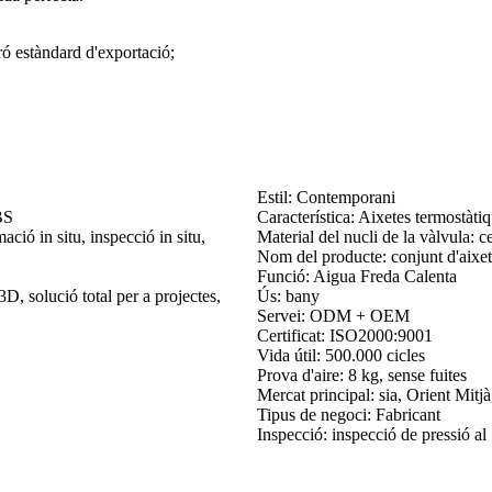
ró estàndard d'exportació;
Estil: Contemporani
BS
Característica: Aixetes termostàti
mació in situ, inspecció in situ,
Material del nucli de la vàlvula: 
Nom del producte: conjunt d'aixet
Funció: Aigua Freda Calenta
D, solució total per a projectes,
Ús: bany
Servei: ODM + OEM
Certificat: ISO2000:9001
Vida útil: 500.000 cicles
Prova d'aire: 8 kg, sense fuites
Mercat principal: sia, Orient Mitj
Tipus de negoci: Fabricant
Inspecció: inspecció de pressió a