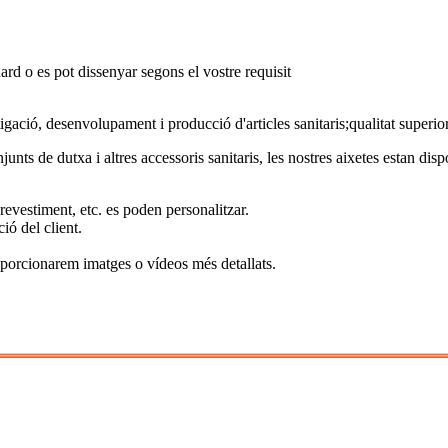
ard o es pot dissenyar segons el vostre requisit
gació, desenvolupament i producció d'articles sanitaris;qualitat superior
nts de dutxa i altres accessoris sanitaris, les nostres aixetes estan dispo
l revestiment, etc. es poden personalitzar.
ió del client.
oporcionarem imatges o vídeos més detallats.