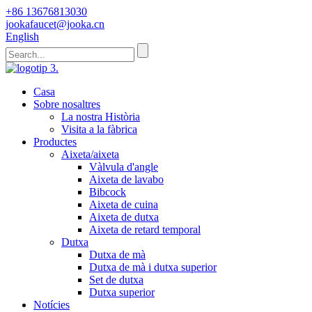
+86 13676813030
jookafaucet@jooka.cn
English
Casa
Sobre nosaltres
La nostra Història
Visita a la fàbrica
Productes
Aixeta/aixeta
Vàlvula d'angle
Aixeta de lavabo
Bibcock
Aixeta de cuina
Aixeta de dutxa
Aixeta de retard temporal
Dutxa
Dutxa de mà
Dutxa de mà i dutxa superior
Set de dutxa
Dutxa superior
Notícies