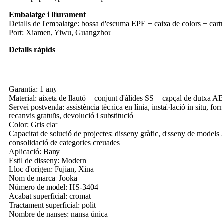
Embalatge i lliurament
Detalls de l'embalatge: bossa d'escuma EPE + caixa de colors + cart
Port: Xiamen, Yiwu, Guangzhou
Detalls ràpids
Garantia: 1 any
Material: aixeta de llautó + conjunt d'àlides SS + capçal de dutxa A
Servei postvenda: assistència tècnica en línia, instal·lació in situ, for
recanvis gratuïts, devolució i substitució
Color: Gris clar
Capacitat de solució de projectes: disseny gràfic, disseny de models 3
consolidació de categories creuades
Aplicació: Bany
Estil de disseny: Modern
Lloc d'origen: Fujian, Xina
Nom de marca: Jooka
Número de model: HS-3404
Acabat superficial: cromat
Tractament superficial: polit
Nombre de nanses: nansa única