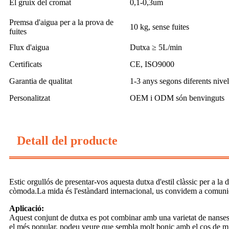
El gruix del cromat
0,1-0,3um
Premsa d'aigua per a la prova de
10 kg, sense fuites
fuites
Flux d'aigua
Dutxa ≥ 5L/min
Certificats
CE, ISO9000
Garantia de qualitat
1-3 anys segons diferents nivel
Personalitzat
OEM i ODM són benvinguts
Detall del producte
Estic orgullós de presentar-vos aquesta dutxa d'estil clàssic per a l
còmoda.La mida és l'estàndard internacional, us convidem a comunic
Aplicació:
Aquest conjunt de dutxa es pot combinar amb una varietat de nanses
el més popular, podeu veure que sembla molt bonic amb el cos de mi