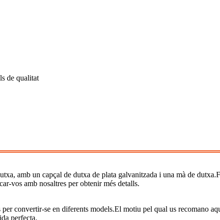
ls de qualitat
a dutxa, amb un capçal de dutxa de plata galvanitzada i una mà de dutxa.F
ar-vos amb nosaltres per obtenir més detalls.
 per convertir-se en diferents models.El motiu pel qual us recomano aq
da perfecta.