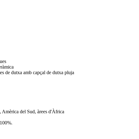
ques
ceràmica
es de dutxa amb capçal de dutxa pluja
à, Amèrica del Sud, àrees d'Àfrica
l 100%.